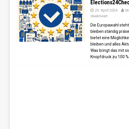
Elections24Che
[ 14. Juni 2024 ]
„Unfuckingfassbar“ – Die Wa
20. April 2024
Ma
deaktiviert
[ 12. Juni 2024 ]
„So düster waren nicht mal 
Die Europawahl steht
[ 11. Juni 2024 ]
Was sagt Wien zu den Euro
bleiben ständig präs
[ 29. Juni 2024 ]
Wahlkampf hautnah: Die Eur
bietet eine Möglichkei
bleiben und alles Akt
Was bringt das mit si
Knopfdruck zu 100 % 