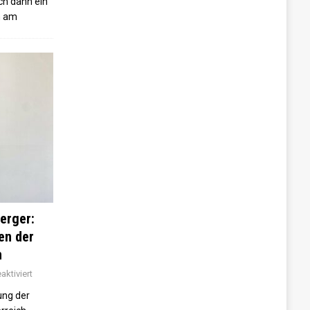
ch dann ein
n am
erger:
sen der
n
ktiviert
ung der