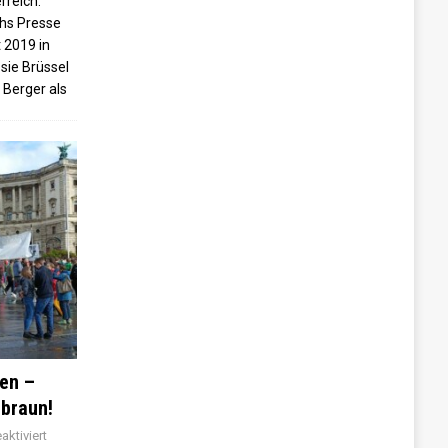
rreich.
chs Presse
 2019 in
 sie Brüssel
 Berger als
en –
 braun!
ktiviert