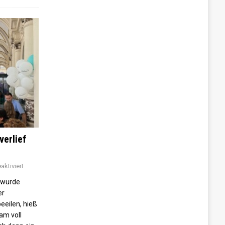
verlief
ktiviert
 wurde
er
beeilen, hieß
am voll