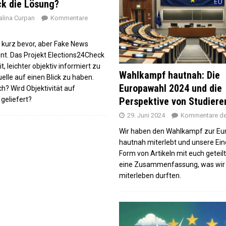
ck die Lösung?
hlparty der Grünen
lina Curpan
Kommentare
die Umfragewerte“ – Wahlparty-Hopping in München
 kurz bevor, aber Fake News
pawahl-Ergebnissen?
ent. Das Projekt Elections24Check
opawahl 2024 und die Perspektive von Studierenden
t, leichter objektiv informiert zu
Wahlkampf hautnah: Die
uelle auf einen Blick zu haben.
Europawahl 2024 und die
ch? Wird Objektivität auf
geliefert?
Perspektive von Studier
29. Juni 2024
Kommentare dea
Wir haben den Wahlkampf zur Eu
hautnah miterlebt und unsere Ein
Form von Artikeln mit euch geteilt 
eine Zusammenfassung, was wir 
miterleben durften.