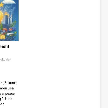
eicht
ktiviert
a „Zukunft
aren Lisa
reenpeace,
ng EU und
mer