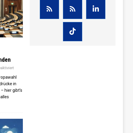
enden
ktiviert
ropawahl
drücke in
– hier gibt’s
alles