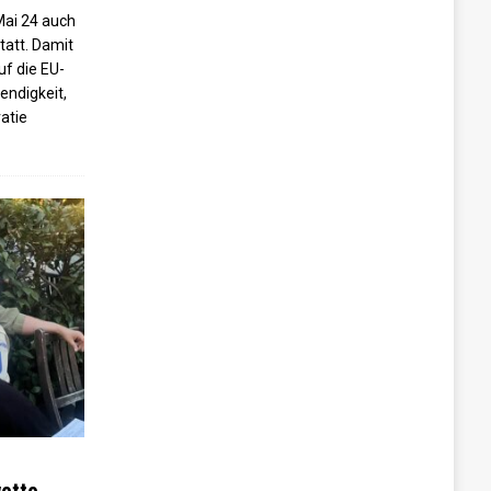
Mai 24 auch
tatt. Damit
uf die EU-
endigkeit,
atie
wette