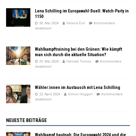
Lena Schilling im Europawahl-Duell: Watch-Party in
1150
30. Mai 2024
Helena Erol
Kommentare
deaktiviert
Wahlkampftraining bei den Grünen: Wie kämpft
man sich durch die aktuelle Situation?
25. Mai 2024
Hannah Tonner
Kommentare
deaktiviert
Wähler:innen im Austausch mit Lena Schilling
22. April 2024
Simon Höggerl
Kommentare
deaktiviert
NEUESTE BEITRÄGE
Wahlkampf hautnah: Die Europawahl 2024 und die