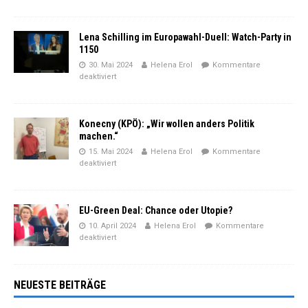
Lena Schilling im Europawahl-Duell: Watch-Party in
1150
30. Mai 2024
Helena Erol
Kommentare
deaktiviert
Konecny (KPÖ): „Wir wollen anders Politik
machen.“
15. Mai 2024
Helena Erol
Kommentare
deaktiviert
EU-Green Deal: Chance oder Utopie?
10. April 2024
Helena Erol
Kommentare
deaktiviert
NEUESTE BEITRÄGE