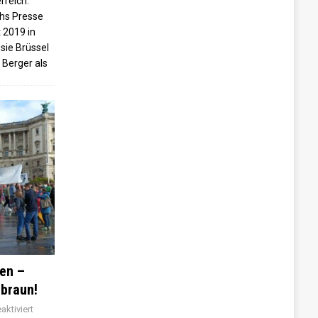
rreich.
chs Presse
 2019 in
 sie Brüssel
 Berger als
en –
 braun!
ktiviert