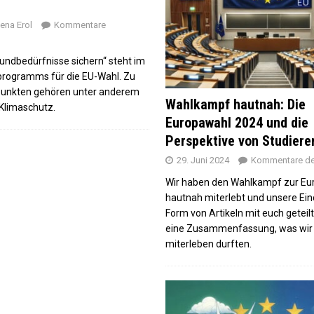
hlparty der Grünen
ena Erol
Kommentare
die Umfragewerte“ – Wahlparty-Hopping in München
undbedürfnisse sichern“ steht im
pawahl-Ergebnissen?
rogramms für die EU-Wahl. Zu
opawahl 2024 und die Perspektive von Studierenden
nkten gehören unter anderem
Wahlkampf hautnah: Die
Klimaschutz.
Europawahl 2024 und die
Perspektive von Studier
29. Juni 2024
Kommentare dea
Wir haben den Wahlkampf zur Eu
hautnah miterlebt und unsere Ein
Form von Artikeln mit euch geteilt 
eine Zusammenfassung, was wir 
miterleben durften.