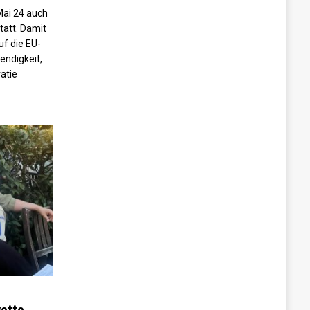
Mai 24 auch
tatt. Damit
uf die EU-
endigkeit,
atie
wette