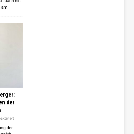
ch dann ein
n am
erger:
sen der
n
ktiviert
ung der