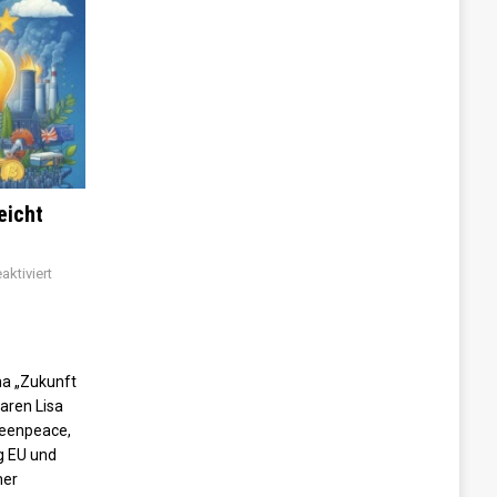
eicht
ktiviert
a „Zukunft
aren Lisa
reenpeace,
ng EU und
mer