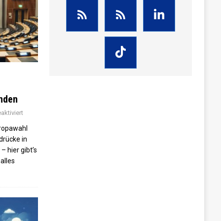
enden
ktiviert
ropawahl
drücke in
– hier gibt’s
alles