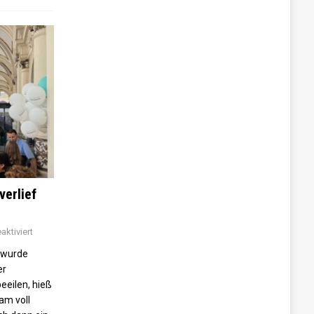
verlief
ktiviert
 wurde
er
beeilen, hieß
am voll