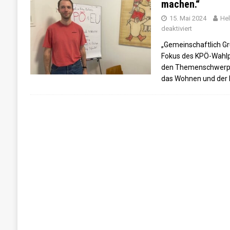
machen.“
[ 14. Juni 2024 ]
„Unfuckingfassbar“ – Die Wa
15. Mai 2024
Hel
deaktiviert
[ 12. Juni 2024 ]
„So düster waren nicht mal 
„Gemeinschaftlich Gr
[ 11. Juni 2024 ]
Was sagt Wien zu den Euro
Fokus des KPÖ-Wahlp
[ 29. Juni 2024 ]
Wahlkampf hautnah: Die Eur
den Themenschwerpu
das Wohnen und der 