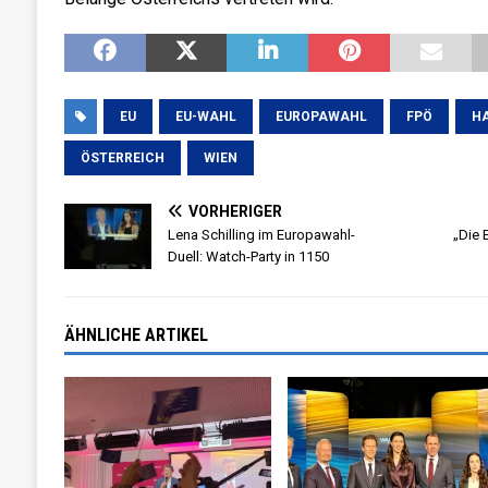
EU
EU-WAHL
EUROPAWAHL
FPÖ
HA
ÖSTERREICH
WIEN
VORHERIGER
Lena Schilling im Europawahl-
„Die 
Duell: Watch-Party in 1150
ÄHNLICHE ARTIKEL