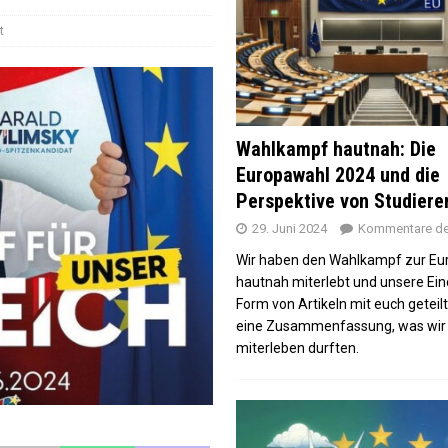
hlparty der Grünen
t
die Umfragewerte“ – Wahlparty-Hopping in München
pawahl-Ergebnissen?
opawahl 2024 und die Perspektive von Studierenden
Wahlkampf hautnah: Die
Europawahl 2024 und die
Perspektive von Studier
29. Juni 2024
Kommentare dea
Wir haben den Wahlkampf zur Eu
hautnah miterlebt und unsere Ein
Form von Artikeln mit euch geteilt 
eine Zusammenfassung, was wir 
miterleben durften.