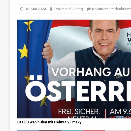
[ 14. Juni 2024 ]
„Unfuckingfassbar“ – Die Wa
30. Mai 2024
Ferdinand Goerig
Kommentare deaktivier
[ 12. Juni 2024 ]
„So düster waren nicht mal 
[ 11. Juni 2024 ]
Was sagt Wien zu den Euro
[ 29. Juni 2024 ]
Wahlkampf hautnah: Die Eur
Das EU Wahlplakat mit Helmut Vilimsky