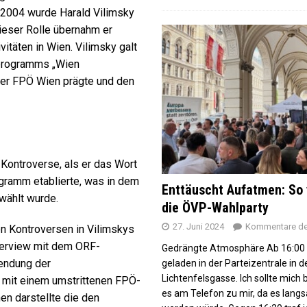
2004 wurde Harald Vilimsky
ieser Rolle übernahm er
itäten in Wien. Vilimsky galt
hlprogramms „Wien
 der FPÖ Wien prägte und den
 Kontroverse, als er das Wort
gramm etablierte, was in dem
Enttäuscht Aufatmen: So 
wählt wurde.
die ÖVP-Wahlparty
27. Juni 2024
Kommentare dea
n Kontroversen in Vilimskys
nterview mit dem ORF-
Gedrängte Atmosphäre Ab 16:00
Sendung der
geladen in der Parteizentrale in d
Lichtenfelsgasse. Ich sollte mich 
y mit einem umstrittenen FPÖ-
es am Telefon zu mir, da es langs
en darstellte die den