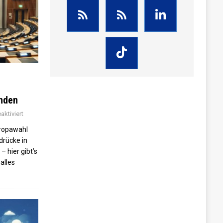
enden
ktiviert
ropawahl
drücke in
– hier gibt’s
alles