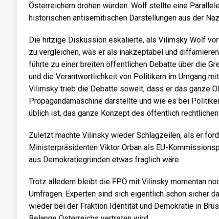
Österreichern drohen würden. Wolf stellte eine Paralle
historischen antisemitischen Darstellungen aus der Nazi
Die hitzige Diskussion eskalierte, als Vilimsky Wolf v
zu vergleichen, was er als inakzeptabel und diffamieren
führte zu einer breiten öffentlichen Debatte über die Gr
und die Verantwortlichkeit von Politikern im Umgang mi
Vilimsky trieb die Debatte soweit, dass er das ganze OR
Propagandamaschine darstellte und wie es bei Politike
üblich ist, das ganze Konzept des öffentlich rechtlichen
Zuletzt machte Vilinsky wieder Schlagzeilen, als er for
Ministerpräsidenten Viktor Orban als EU-Kommissions
aus Demokratiegründen etwas fraglich wäre.
Trotz alledem bleibt die FPÖ mit Vilinsky momentan noch
Umfragen. Experten sind sich eigentlich schon sicher d
wieder bei der Fraktion Identität und Demokratie in Brüs
Belange Österreichs vertreten wird.