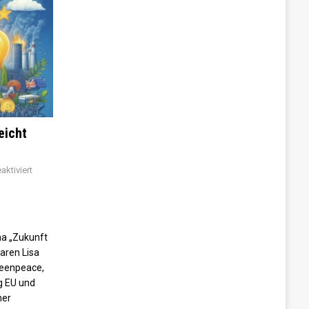
eicht
ktiviert
a „Zukunft
aren Lisa
reenpeace,
ng EU und
mer