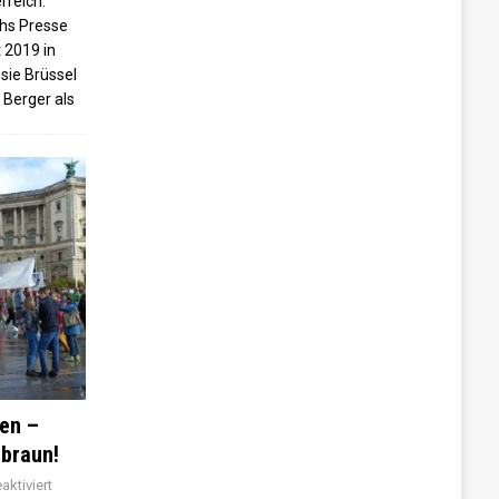
rreich.
chs Presse
 2019 in
 sie Brüssel
 Berger als
en –
 braun!
ktiviert