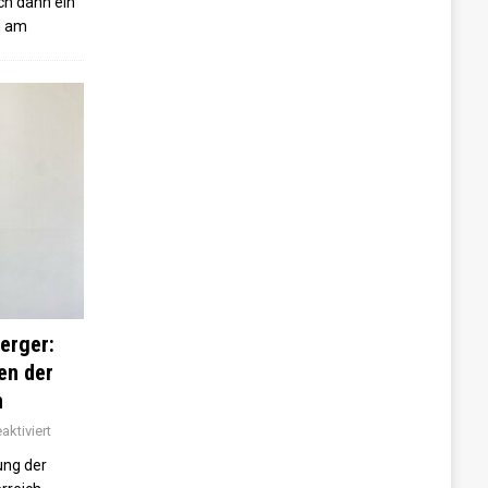
ch dann ein
n am
erger:
sen der
n
ktiviert
ung der