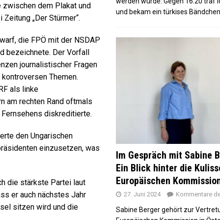
werden würde. Gegen 16:20 traf i
le zwischen dem Plakat und
und bekam ein türkises Bändche
 Zeitung „Der Stürmer“.
orwarf, die FPÖ mit der NSDAP
d bezeichnete. Der Vorfall
enzen journalistischer Fragen
t kontroversen Themen.
F als linke
rn am rechten Rand oftmals
 Fernsehens diskreditierte.
derte den Ungarischen
präsidenten einzusetzen, was
Im Gespräch mit Sabine B
Ein Blick hinter die Kulis
Europäischen Kommissio
 die stärkste Partei laut
ass er auch nächstes Jahr
27. Juni 2024
Kommentare dea
sel sitzen wird und die
Sabine Berger gehört zur Vertret