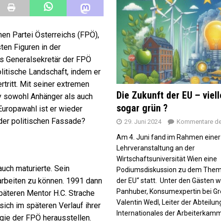
hen Partei Österreichs (FPÖ),
ten Figuren in der
 als Generalsekretär der FPÖ
litische Landschaft, indem er
rtritt. Mit seiner extremen
Die Zukunft der EU – viell
ky sowohl Anhänger als auch
sogar grün ?
Europawahl ist er wieder
der politischen Fassade?
29. Juni 2024
Kommentare dea
Am 4. Juni fand im Rahmen einer
Lehrveranstaltung an der
Wirtschaftsuniversität Wien eine
auch maturierte. Sein
Podiumsdiskussion zu dem Them
arbeiten zu können. 1991 dann
der EU“ statt. Unter den Gästen w
Panhuber, Konsumexpertin bei G
päteren Mentor H.C. Strache
Valentin Wedl, Leiter der Abteilu
ich im späteren Verlauf ihrer
Internationales der Arbeiterkam
egie der FPÖ herausstellen.