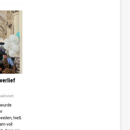
verlief
ktiviert
 wurde
er
beeilen, hieß
am voll