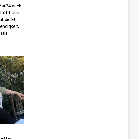
Mai 24 auch
tatt. Damit
uf die EU-
endigkeit,
atie
wette